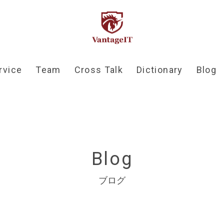
rvice
Team
Cross Talk
Dictionary
Blog
B
l
o
g
ブログ