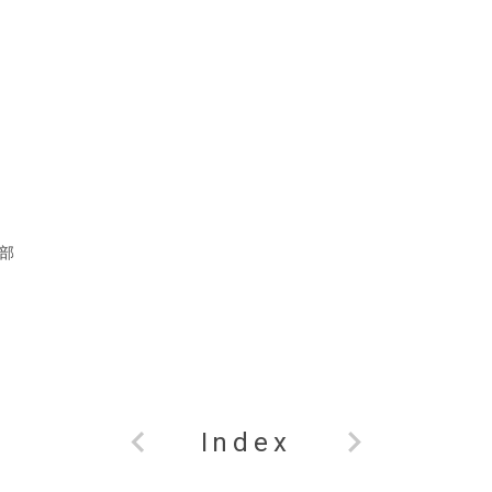
部
Index