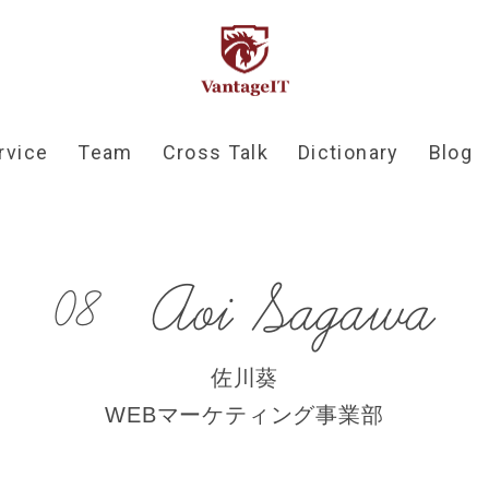
rvice
Team
Cross Talk
Dictionary
Blog
A
o
i
S
a
g
a
w
a
0
8
佐川葵
WEBマーケティング事業部