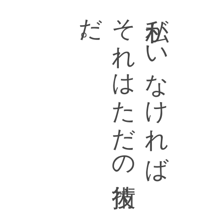
そ
れ
は
た
だ
の
技術
だ
。
私がいなければ